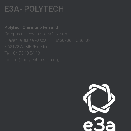
E3A- POLYTECH
Polytech Clermont-Ferrand
Campus universitaire des Cézeaux
2, avenue Blaise Pascal – TSA60206 – CS60026
F 63178 AUBIÈRE cedex
Tél. : 04 73 40 54 13
contact@polytech-reseau.org