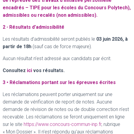
de l’épreuve des travaux d’initiative personnelle
T
I
encadrés – TIPE pour les écoles du Concours Polytech),
O
admissibles ou recalés (non admissibles).
N
2
•
Résultats d’admissibilité
Les résultats d’admissibilité seront publiés le
03 juin 2026, à
partir de 18h
(sauf cas de force majeure).
Aucun résultat n’est adressé aux candidats par écrit.
Consultez
ici
vos résultats.
3 • Réclamations portant sur les épreuves écrites
Les réclamations peuvent porter uniquement sur une
demande de vérification de report de notes. Aucune
demande de révision de notes ou de double correction n’est
recevable. Les réclamations se feront uniquement en ligne
sur le site
https://www.concours-commun-inp.fr
, rubrique
« Mon Dossier ». Il n’est répondu qu’aux réclamations