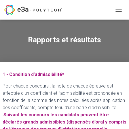
O
U
V
R
I
Rapports et résultats
R
/
F
E
R
M
1 • Condition d’admissibilité*
E
R
Pour chaque concours : la note de chaque épreuve est
L
A
affectée d’un coefficient et l’admissibilité est prononcée en
N
fonction de la somme des notes calculées après application
A
des coefficients, compte tenu d’une barre d’admissibilité.
V
I
Suivant les concours les candidats peuvent être
G
déclarés grands admissibles (dispensés d’oral y compris
A