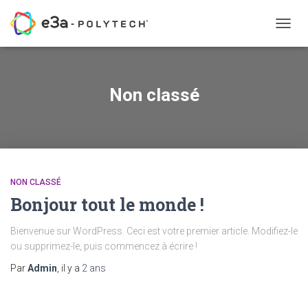
OUVRI
LA
NAVIG
Non classé
NON CLASSÉ
Bonjour tout le monde !
Bienvenue sur WordPress. Ceci est votre premier article. Modifiez-le
ou supprimez-le, puis commencez à écrire !
Par
Admin
, il y a
2 ans