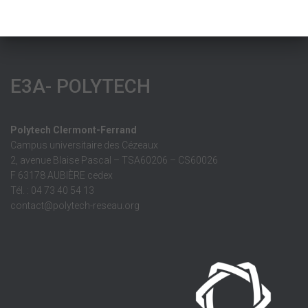
E3A- POLYTECH
Polytech Clermont-Ferrand
Campus universitaire des Cézeaux
2, avenue Blaise Pascal – TSA60206 – CS60026
F 63178 AUBIÈRE cedex
Tél. : 04 73 40 54 13
contact@polytech-reseau.org